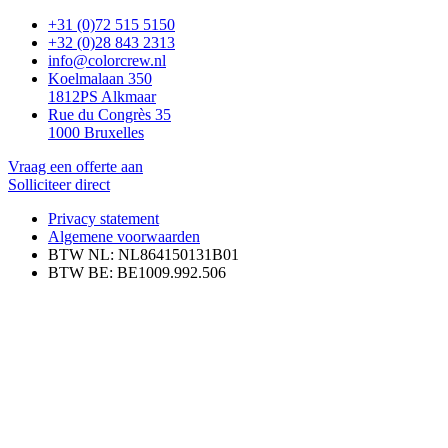
+31 (0)72 515 5150
+32 (0)28 843 2313
info@colorcrew.nl
Koelmalaan 350
1812PS Alkmaar
Rue du Congrès 35
1000 Bruxelles
Vraag een offerte aan
Solliciteer direct
Privacy statement
Algemene voorwaarden
BTW NL: NL864150131B01
BTW BE: BE1009.992.506