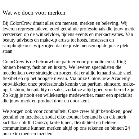
Wat we doen voor merken
Bij ColorCrew draait alles om mensen, merken en beleving. Wij
leveren representatieve, goed getrainde professionals die jouw merk
versterken op de winkelvloer, tijdens events en merkactivaties. Van
beauty advisors en make-up artists tot hosts, hostessen en
samplingteams: wij zorgen dat de juiste mensen op de juiste plek
staan.
ColorCrew is de betrouwbare partner voor promotie en staffing
binnen beauty, fashion en luxury. We leveren specialisten die
meedenken over strategie en zorgen dat er altijd iemand staat: snel,
flexibel en op het hoogste niveau. Via onze ColorCrew Academy
ontwikkelen onze professionals kennis van parfum, skincare, make-
up, fashion, hospitality en sales, zodat ze altijd goed voorbereid zijn.
Zo krijg je nooit een willekeurige medewerker, maar een specialist
die jouw merk en product door en door kent.
We zorgen ook voor continuïteit. Onze crew blijft betrokken, goed
getraind en inzetbaar, zodat elke counter bemand is en elk merk
zichtbaar blijft. Dankzij korte lijnen, flexibiliteit en heldere
communicatie kunnen merken altijd op ons rekenen en binnen 24
uur extra mensen inzetten.