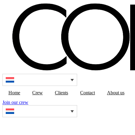
Ga
naar
de
inhoud
Home
Crew
Clients
Contact
About us
Join our crew