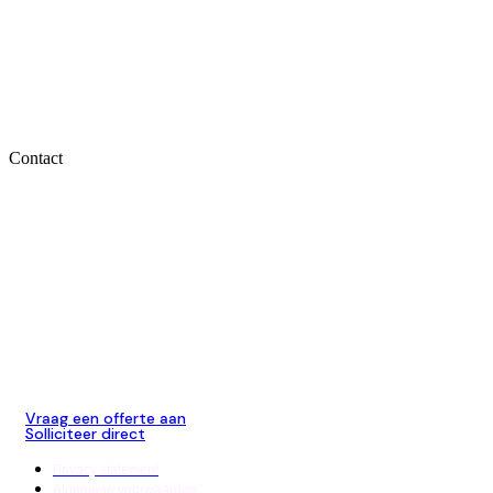
Crew
Clients
Contact
About us
Contact
+31 (0)72 515 5150
+32 (0)28 843 2313
info@colorcrew.nl
Koelmalaan 350
1812PS Alkmaar
Rue du Congrès 35
1000 Bruxelles
Vraag een offerte aan
Solliciteer direct
Privacy statement
Algemene voorwaarden