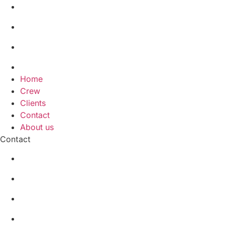
Crew
Clients
Contact
About us
Home
Crew
Clients
Contact
About us
Contact
+31 (0)72 515 5150
+32 (0)28 843 2313
info@colorcrew.nl
Koelmalaan 350