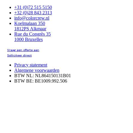
+31 (0)72 515 5150
+32 (0)28 843 2313
info@colorcrew.nl
Koelmalaan 350
1812PS Alkmaar
Rue du Congrès 35
1000 Bruxelles
Vraag een offerte aan
Solliciteer direct
Privacy statement
Algemene voorwaarden
BTW NL: NL864150131B01
BTW BE: BE1009.992.506