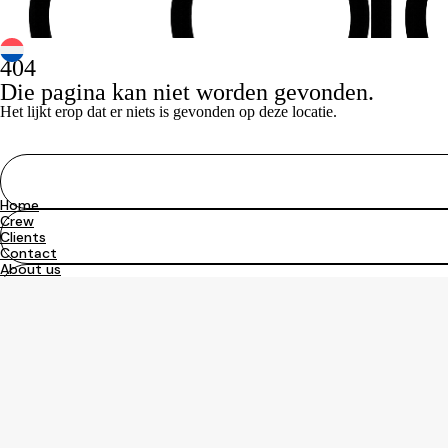
Ga
naar
de
inhoud
404
Die pagina kan niet worden gevonden.
Het lijkt erop dat er niets is gevonden op deze locatie.
Home
Crew
Clients
Contact
About us
Navigatie
Home
Crew